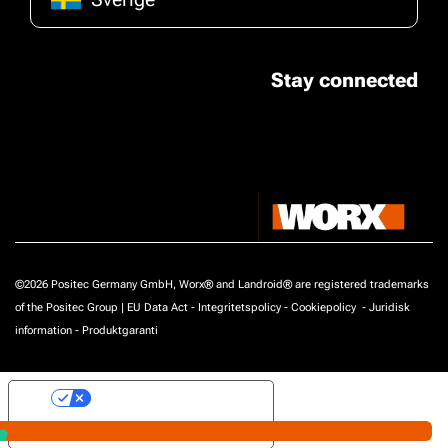
Stay connected
©2026 Positec Germany GmbH, Worx® and Landroid® are registered trademarks
of the Positec Group |
EU Data Act
-
Integritetspolicy
-
Cookiepolicy
-
Juridisk
information
-
Produktgaranti
Your Privacy Choices
Notice at collection