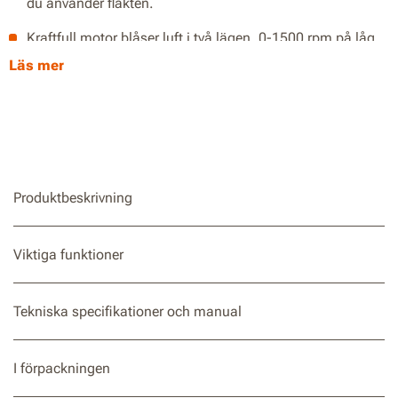
du använder fläkten.
Kraftfull motor blåser luft i två lägen, 0-1500 rpm på låg
nivå när du bara behöver en liten bris, eller 2500 rpm på
Läs mer
hög nivå när du behöver ett starkare luftflöde.
230 mm bladdiameter är tillräckligt kraftfull för att kyla
ner alla arbetsytor, med 310 eller 450 CFM beroende på
hastighet.
vinkeln kan vinklas 0-360° med en hängkrok och ett
Produktbeskrivning
bärhandtag så att du kan placera den nästan överallt.
Den här fläkten kan arbeta upp till 6 timmar på låg
Viktiga funktioner
hastighet eller 2 timmar på hög hastighet.
Verktyg, batteri och laddare ingår inte. Verktyget är en del
Tekniska specifikationer och manual
av Worx PowerShare-batterisystemet, du kan dela med
dig av alla Worx PowerShare 18V (20V MAX)-batterier.
I förpackningen