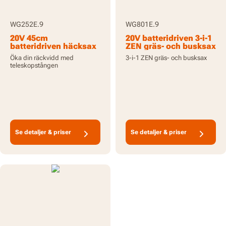
WG252E.9
WG801E.9
20V 45cm
20V batteridriven 3-i-1
batteridriven häcksax
ZEN gräs- och busksax
med stav 3,2M
- endast verktyg
Öka din räckvidd med
3-i-1 ZEN gräs- och busksax
räckvidd - endast
teleskopstången
verktyg
Se detaljer & priser
Se detaljer & priser