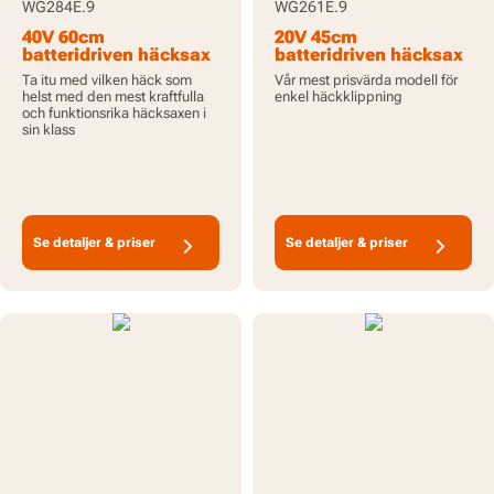
WG284E.9
WG261E.9
40V 60cm
20V 45cm
batteridriven häcksax
batteridriven häcksax
- endast verktyg
- endast verktyg
Ta itu med vilken häck som
Vår mest prisvärda modell för
helst med den mest kraftfulla
enkel häckklippning
och funktionsrika häcksaxen i
sin klass
Se detaljer & priser
Se detaljer & priser