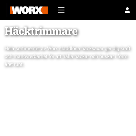
Häcktrimmare
Hela sortimentet av Worx sladdlösa häcksaxar ger dig kraft
och manövrerbarhet för att hålla häckar och buskar i form
året runt.