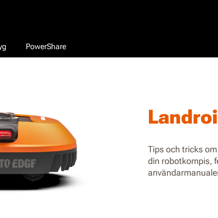
yg
PowerShare
Landro
Tips och tricks om 
din robotkompis, f
användarmanualer