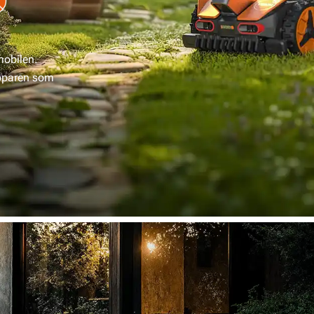
mobilen.
ipparen som