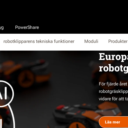
yg
PowerShare
robotklipparens tekniska funktioner
Moduli
Produkter
Europ
robotg
För fjärde åre
robotgräsklipp
vidare för att t
Läs mer