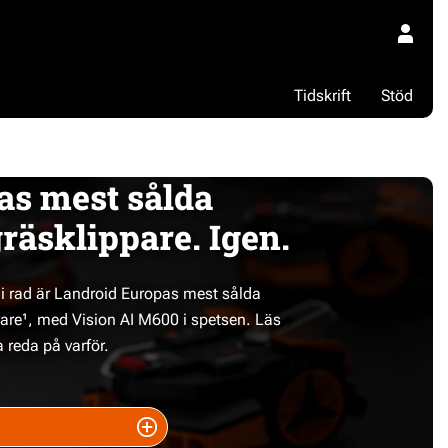
Tidskrift
Stöd
as mest sålda
räsklippare. Igen.
t i rad är Landroid Europas mest sålda
are¹, med Vision AI M600 i spetsen. Läs
a reda på varför.