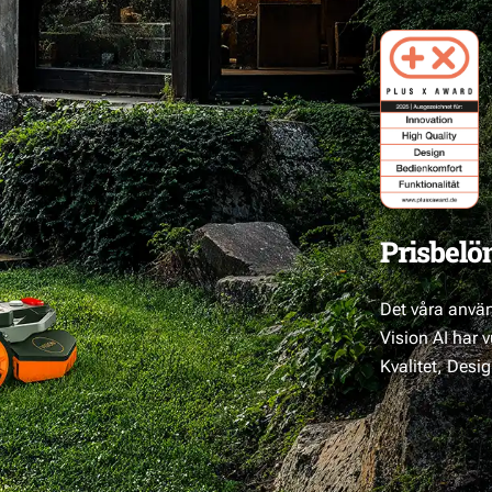
Prisbelö
Det våra använd
Vision AI har 
Kvalitet, Desi