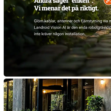
Andra säger ”enkelt”.
Vi menar det på riktigt.
Glöm kablar, antenner och fjärrstyrning via 
Landroid Vision AI är den enda robotgräskl
inte kräver någon installation.