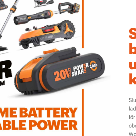
b
k
Slu
la
för
ob
Wo