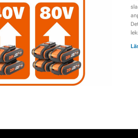
sl
anp
Det
lek
Lä