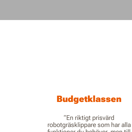
Budgetklassen
“En riktigt prisvärd
robotgräsklippare som har alla
funktioner du behöver, men till