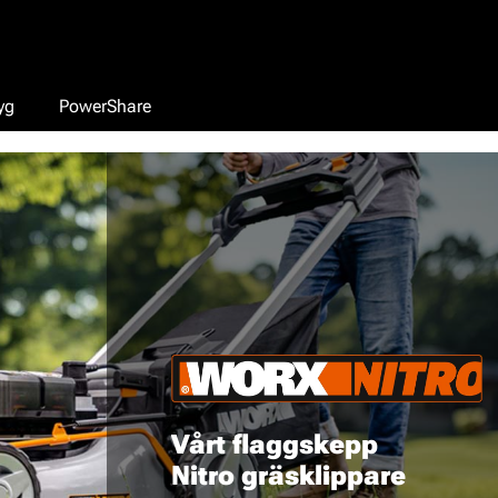
yg
PowerShare
Vårt flaggskepp
Nitro gräsklippare