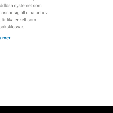
addlösa systemet som
assar sig till dina behov.
 är lika enkelt som
saksklossar.
s mer