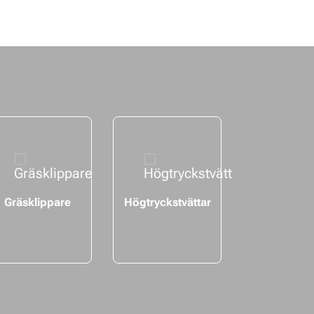
Gräsklippare
Högtryckstvättar
Andra
trädgårdsr