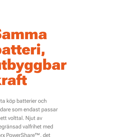
Samma
atteri,
utbyggbar
raft
ta köp batterier och
ddare som endast passar
 ett volttal. Njut av
egränsad valfrihet med
rx PowerShare™, det