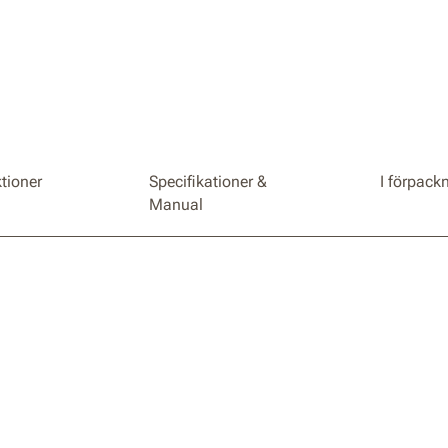
ktioner
Specifikationer &
I förpack
Manual