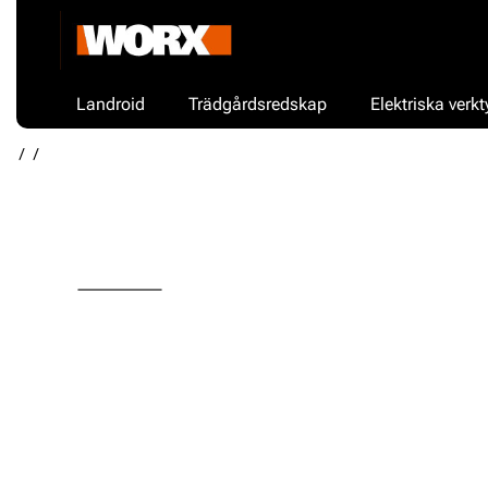
Landroid
Trädgårdsredskap
Elektriska verkt
/
/