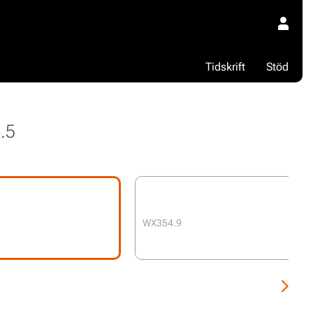
Tidskrift
Stöd
.5
WX354.9