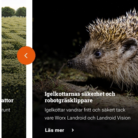
Igelkottarnas säkerhet och
attor
robotgräsklippare
 runt
Igelkottar vandrar fritt och säkert tack
vare Worx Landroid och Landroid Vision
Läs mer