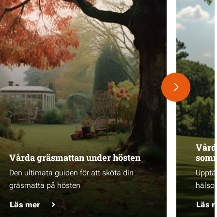
Vård
Vårda gräsmattan under hösten
som
Den ultimata guiden för att sköta din
Upptäc
gräsmatta på hösten
hälso
Läs mer
Läs 