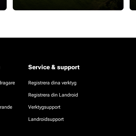
g
Service & support
dragare
Registrera dina verktyg
Registrera din Landroid
erande
Verktygsupport
Landroidsupport