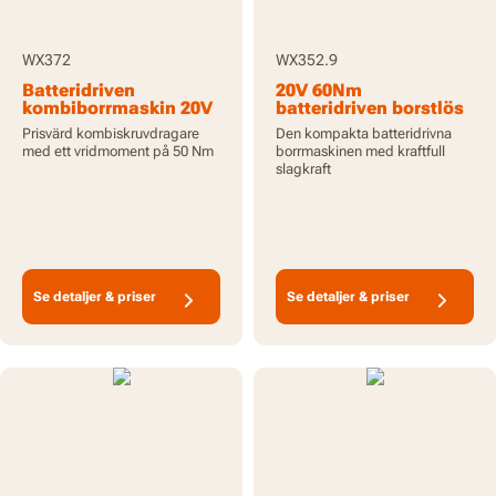
WX372
WX352.9
Batteridriven
20V 60Nm
kombiborrmaskin 20V
batteridriven borstlös
- med batteri och
kompakt
Prisvärd kombiskruvdragare
Den kompakta batteridrivna
laddare
slagborrmaskin -
med ett vridmoment på 50 Nm
borrmaskinen med kraftfull
Endast verktyg
slagkraft
Se detaljer & priser
Se detaljer & priser