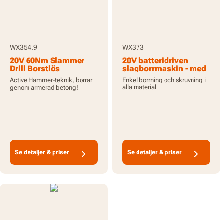
WX354.9
WX373
20V 60Nm Slammer
20V batteridriven
Drill Borstlös
slagborrmaskin - med
batteridriven
batteri och laddare
Active Hammer-teknik, borrar
Enkel borrning och skruvning i
slagborrmaskin med
alla material
genom armerad betong!
hammare - Endast
verktyg
Se detaljer & priser
Se detaljer & priser