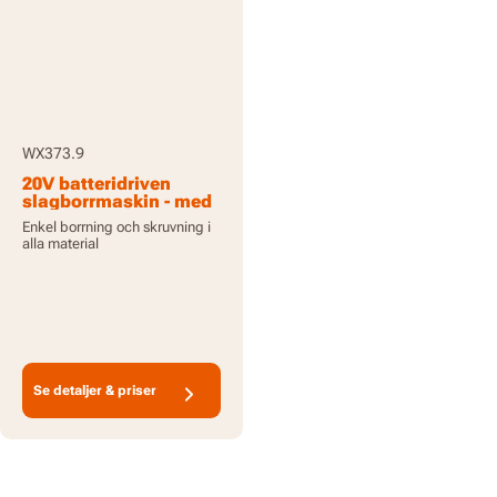
WX373.9
20V batteridriven
slagborrmaskin - med
batteri och laddare
Enkel borrning och skruvning i
alla material
Se detaljer & priser