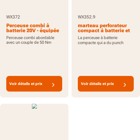
WX372
WX352.9
Perceuse combi à
marteau perforateur
batterie 20V - équipée
compact à batterie et
de PowerShare
Brushless 20V 60Nm -
Perceuse combi abordable
La perceuse à batterie
Outil seul
avec un couple de 50 Nm
compacte qui a du punch
Voir détails et prix
Voir détails et prix