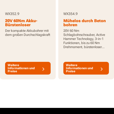
WX352.9
WX354.9
20V 60Nm Akku-
Mühelos durch Beton
Bürstenloser
bohren
Kompakt-Bohrhammer
Der kompakte Akkubohrer mit
20V 60 Nm
- nur Werkzeug
dem großen Durchschlagskraft
Schlagbohrschrauber, Active
Hammer Technology, 3-in-1
Funktionen, bis zu 60 Nm
Drehmoment, bürstenloser
Motor, ohne Akku und
Ladegerät, PowerShare
Weitere
Weitere
Informationen und
Informationen und
Preise
Preise