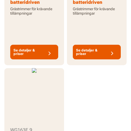
batteridriven
batteridriven
grästrimmer med x2
grästrimmer - endast
Grästrimmer för krävande
Grästrimmer för krävande
2.0Ah-batterier och
verktyg
tillämpningar
tillämpningar
laddare
Se detaljer &
Se detaljer &
priser
priser
WG163E.9