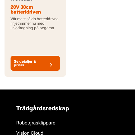
20V 30cm
batteridriven
grästrimmer - endast
Vår mest sålda batteridrivna
verktyg
linjetrimmer nu med
linjedragning på begäran
Se detaljer &
priser
Trädgårdsredskap
Robotgräsklippare
Vision Cloud