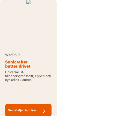
WX696.9
Sonicrafter
batteridrivet
oscillerande
Universal Fit-
multiverktyg 20V -
tillbehörsgränssnitt, HyperLock
endast verktyg
nyckellös klämma
Se detaljer & priser