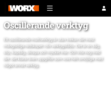
Oscillerande verktyg
Ett oscillerande multiverktyg är utan tvekan det mest
mångsidiga redskapet i din verktygslåda. Det är en såg,
slip, kapsåg, skrapa och mycket mer. Och inte nog med
det: det klarar även uppgifter som vore helt omöjliga med
något annat verktyg.