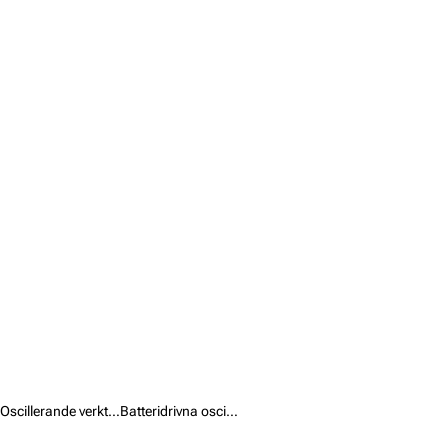
Oscillerande verktyg /
Batteridrivna oscillerande verktyg