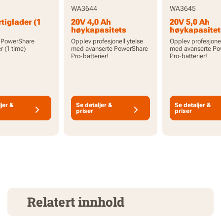
WA3644
WA3645
tiglader (1
20V 4,0 Ah
20V 5,0 Ah
høykapasitets
høykapasitet
PowerShare Pro
PowerShare 
 PowerShare
Opplev profesjonell ytelse
Opplev profesjonel
batteri med
batteri med
r (1 time)
med avanserte PowerShare
med avanserte Po
indikator
indikator
Pro-batterier!
Pro-batterier!
jer &
Se detaljer &
Se detaljer &
priser
priser
Relatert innhold