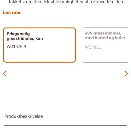
takket være den fleksible muligheten til å konvertere den
fra gresstrimmer til kanttrimmer på sekunder
Les mer
Problemfritt automatisk linjematingssystem gir enkel,
rask trimming
40V gresstrimmer,
Prisgunstig
Lettgrepshåndtak for komfortabel bruk med
med batteri og lader
gresstrimmer, kun
hjelpehåndtak
verktøy
WG157E.9
WG183E
Samme batteri, utvidbar effekt. Verktøyet er en del av Worx
PowerShare-batterisystem, du kan dele alle Worx
PowerShare 18V (20V Maks.) batterier
Produktbeskrivelse