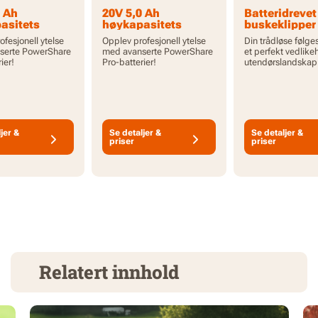
0 Ah
20V 5,0 Ah
Batteridrevet
asitets
høykapasitets
buskeklipper 
hare Pro
PowerShare Pro
kun verktøy
ofesjonell ytelse
Opplev profesjonell ytelse
Din trådløse følge
i med
batteri med
serte PowerShare
med avanserte PowerShare
et perfekt vedlike
or
indikator
ier!
Pro-batterier!
utendørslandskap
jer &
Se detaljer &
Se detaljer &
priser
priser
Relatert innhold