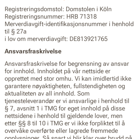
Registreringsdomstol: Domstolen i Köln
Registreringsnummer: HRB 71318
Merverdiavgift-identifikasjonsnummer i henhold
til § 27a
i lov om merverdiavgift: DE813921765
Ansvarsfraskrivelse
Ansvarsfraskrivelse for begrensning av ansvar
for innhold. Innholdet på vår nettside er
opprettet med stor omhu. Vi kan imidlertid ikke
garantere nøyaktigheten, fullstendigheten og
aktualiteten av all innhold. Som
tjenesteleverandør er vi ansvarlige i henhold til
§ 7, avsnitt 1 i TMG for eget innhold på disse
nettsidene i henhold til gjeldende lover, men
etter §§ 8 til 10 i TMG er vi ikke forpliktet til å
overvåke overførte eller lagrede fremmede
opplysninger. Så snart vi blir klar over brudd på