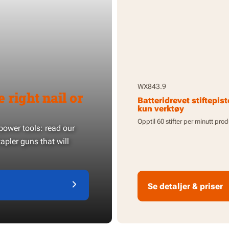
WX843.9
 right nail or
Batteridrevet stiftepist
kun verktøy
Opptil 60 stifter per minutt prod
power tools: read our
apler guns that will
Se detaljer & priser