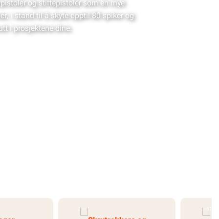
pistoler og stiftepistoler som en mye
, i stand til å skyte opptil 80 spiker og
utt i prosjektene dine.