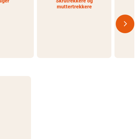
ager
Skrutrekkere og
muttertrekkere