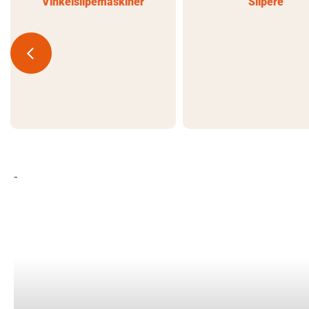
Vinkelslipemaskiner
Slipere
-