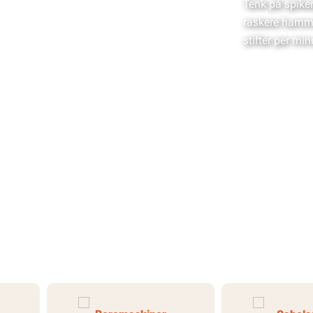
Tenk på spiker
raskere hammer
stifter per min