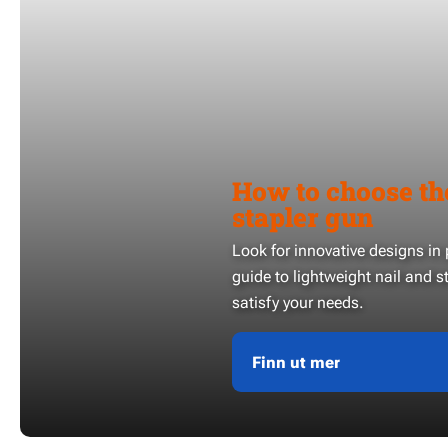
How to choose the
stapler gun
Look for innovative designs in 
guide to lightweight nail and st
satisfy your needs.
Finn ut mer