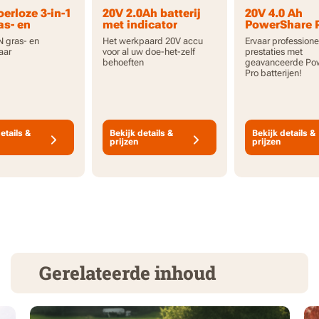
erloze 3-in-1
20V 2.0Ah batterij
20V 4.0 Ah
as- en
met indicator
PowerShare P
chaar -
accu met ho
N gras- en
Het werkpaard 20V accu
Ervaar professione
 gereedschap
capaciteit en
aar
voor al uw doe-het-zelf
prestaties met
indicator
behoeften
geavanceerde Po
Pro batterijen!
etails &
Bekijk details &
Bekijk details &
prijzen
prijzen
Gerelateerde inhoud