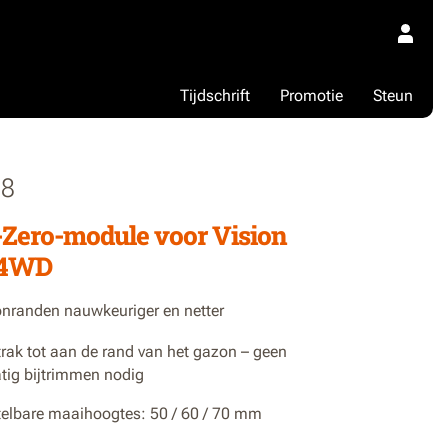
Tijdschrift
Promotie
Steun
8
-Zero-module voor Vision
 4WD
nranden nauwkeuriger en netter
trak tot aan de rand van het gazon – geen
ig bijtrimmen nodig
stelbare maaihoogtes: 50 / 60 / 70 mm