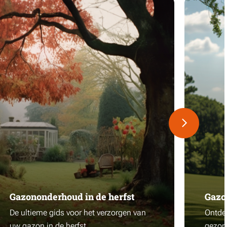
Gazononderhoud in de herfst
Gazo
De ultieme gids voor het verzorgen van
Ontdek
uw gazon in de herfst
gezon