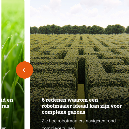
id en
6 redenen waarom een
gras
robotmaaier ideaal kan zijn voor
complexe gazons
en
Zie hoe robotmaaiers navigeren rond
iken
complexe tuinen