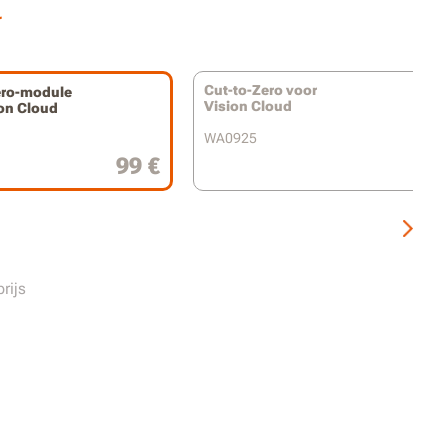
ertificeerd voor eenvoudige reiniging met
r
ng
bel met WR340E / WR341E / WR342E /
E
Cut-to-Zero voor
ero-module
Vision Cloud
ion Cloud
WA0925
99 €
rijs