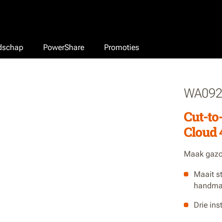
edschap
PowerShare
Promoties
WA092
Cut-to
Cloud
Maak gazo
Maait s
handmat
Drie in