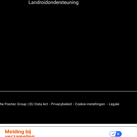
Landroidondersteuning
he Positec Group |
EU Data Act
-
Privacybeleid
-
Cookie-instellingen
-
Legale
Melding bij
Uw privacy-opties
verzameling