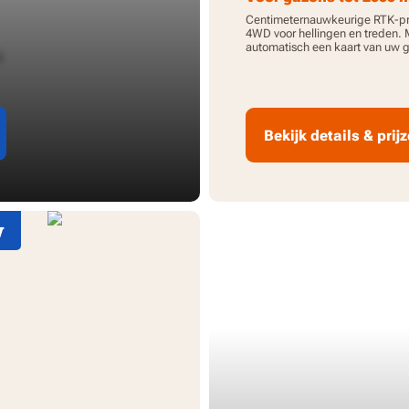
Centimeternauwkeurige RTK-pr
4WD voor hellingen en treden.
automatisch een kaart van uw g
l
enkele minuten. Ideaal voor he
gazons met meerdere zones.
Bekijk details & prij
w