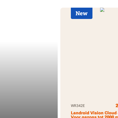
New
WR342E
Landroid Vision Cloud
Voor gazons tot 2000 