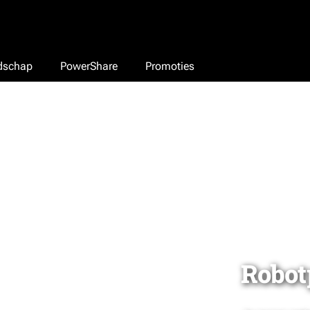
edschap
PowerShare
Promoties
Robot