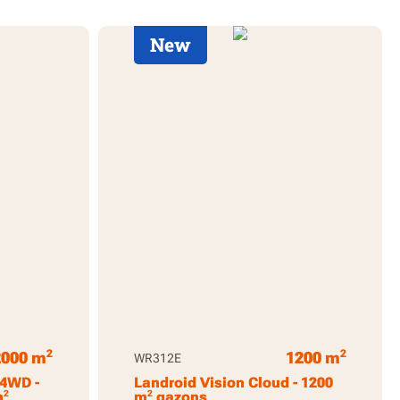
New
2
2
2000 m
1200 m
WR312E
 4WD -
Landroid Vision Cloud - 1200
2
2
m
m
gazons