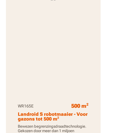
2
500 m
WR165E
Landroid S robotmaaier - Voor
2
gazons tot 500 m
Bewezen begrenzingsdraadtechnologie.
Gekozen door meer dan 1 miljoen