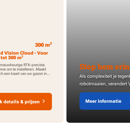
2
300 m
d Vision Cloud - Voor
2
tot 300 m
Stop hem erin.
rnauwkeurige RTK-precisie.
ne om te installeren. Maakt
h een kaart van uw gazon in
Als complexiteit je tege
uten. Ideaal voor gazons met
zones.
robotmaaien, verandert V
Meer informatie
k details & prijzen