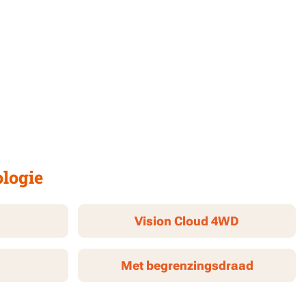
ologie
Vision Cloud 4WD
Met begrenzingsdraad