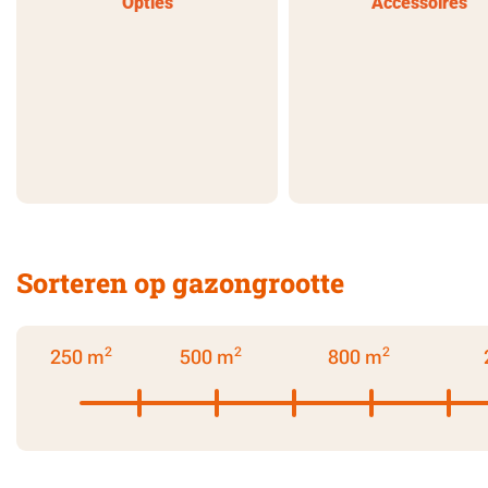
Opties
Accessoires
Sorteren op gazongrootte
2
2
2
250 m
500 m
800 m