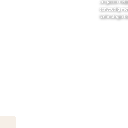
Je gazon netj
eenvoudig me
technologie be