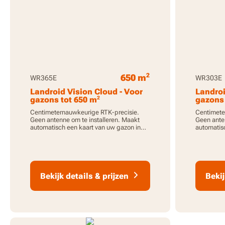
2
650 m
WR365E
WR303E
Landroid Vision Cloud - Voor
Landroi
2
gazons tot 650 m
gazons 
Centimeternauwkeurige RTK-precisie.
Centimete
Geen antenne om te installeren. Maakt
Geen anten
automatisch een kaart van uw gazon in
automatisc
enkele minuten. Ideaal voor gazons met
enkele min
meerdere zones.
meerdere 
Bekijk details & prijzen
Bekij