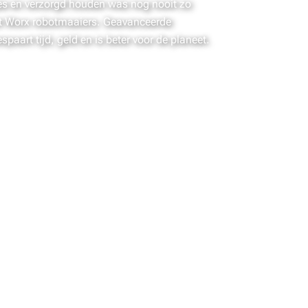
es en verzorgd houden was nog nooit zo
t Worx robotmaaiers. Geavanceerde
spaart tijd, geld en is beter voor de planeet.