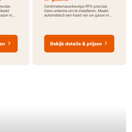
ecisie.
Centimeternauwkeurige RTK-precisie.
 Maakt
Geen antenne om te installeren. Maakt
azon in
automatisch een kaart van uw gazon in
llende
enkele minuten. Ideaal voor gazons met
meerdere zones.
zen
Bekijk details & prijzen