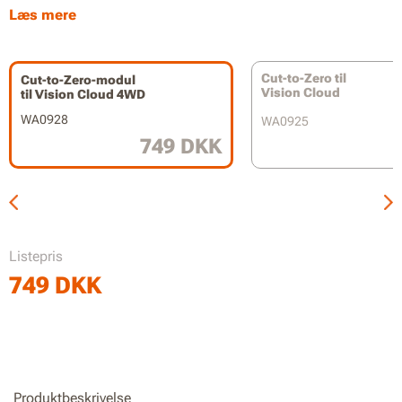
IP66-klassificeret til nem rengøring med haveslange
Læs mere
Kompatibel med WR340E / WR341E / WR342E / WR344E
Cut-to-Zero til
Cut-to-Zero-modul
Vision Cloud
til Vision Cloud 4WD
WA0928
WA0925
749 DKK
Listepris
749
DKK
Produktbeskrivelse