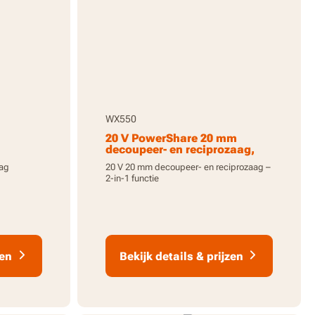
WX550
20 V PowerShare 20 mm
decoupeer- en reciprozaag,
n
inclusief accu’s, WX550
aag
20 V 20 mm decoupeer- en reciprozaag –
2-in-1 functie
zen
Bekijk details & prijzen