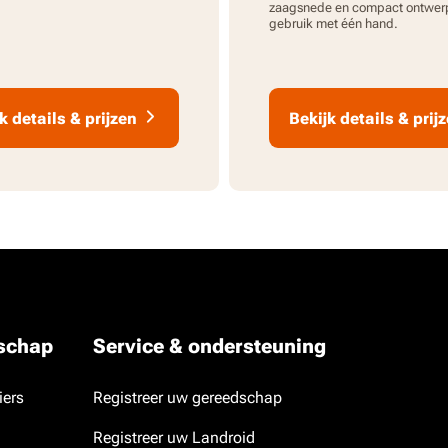
zaagsnede en compact ontwer
gebruik met één hand.
k details & prijzen
Bekijk details & prij
dschap
Service & ondersteuning
iers
Registreer uw gereedschap
Registreer uw Landroid