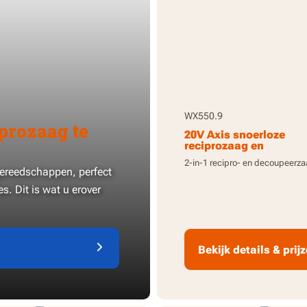
WX550.9
iprozaag te
20V Axis snoerloze
reciprozaag en
decoupeerzaag - allee
2-in-1 recipro- en decoupeerz
gereedschap
ereedschappen, perfect
s. Dit is wat u erover
Bekijk details & prij