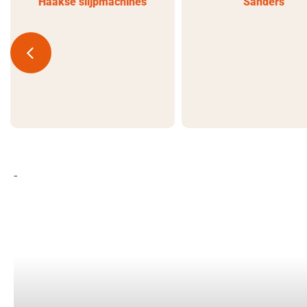
Haakse slijpmachines
Sanders
-