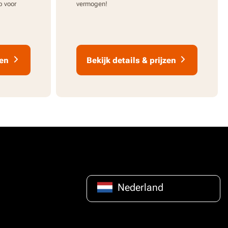
p voor
vermogen!
zen
Bekijk details & prijzen
Nederland