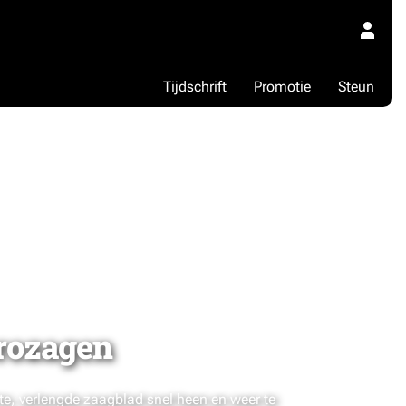
Tijdschrift
Promotie
Steun
rozagen
te, verlengde zaagblad snel heen en weer te