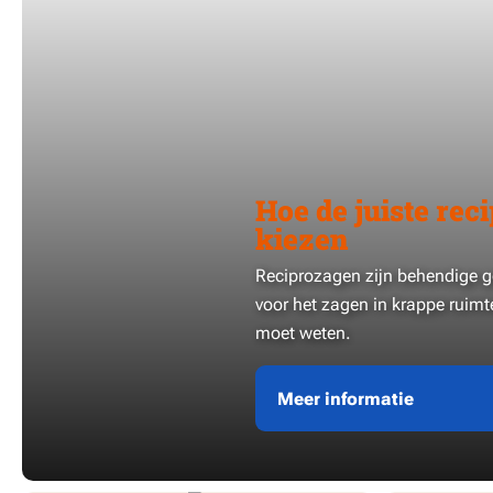
Hoe de juiste rec
kiezen
Reciprozagen zijn behendige g
voor het zagen in krappe ruimte
moet weten.
Meer informatie