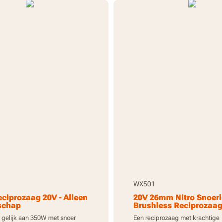
WX501
ciprozaag 20V - Alleen
20V 26mm Nitro Snoer
schap
Brushless Reciprozaa
2.0Ah Batterij en Lader
gelijk aan 350W met snoer
Een reciprozaag met krachtige