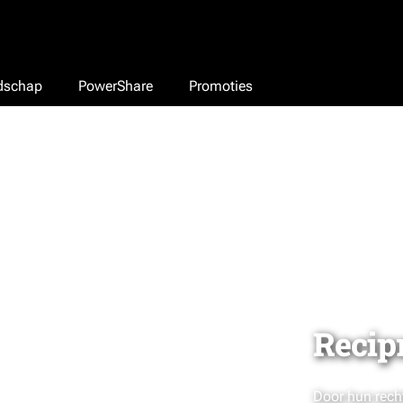
edschap
PowerShare
Promoties
Recip
Door hun rech