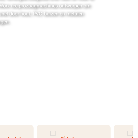
 Worx reciprozaagmachines ontworpen om
snel door hout, PVC-buizen en metalen
agen.