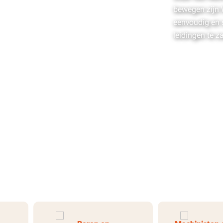
bewegen zijn
eenvoudig en 
leidingen te z