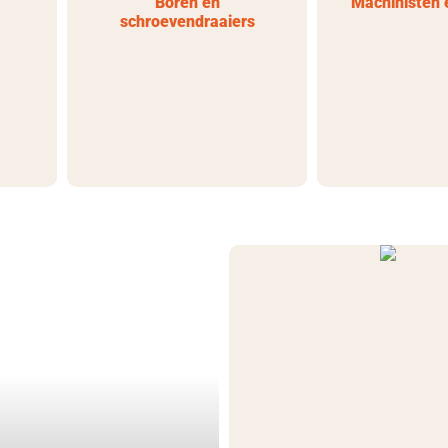
Boren en
Machinisten 
schroevendraaiers