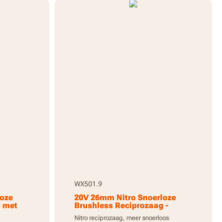
WX501.9
loze
20V 26mm Nitro Snoerloze
g met
Brushless Reciprozaag -
Alleen gereedschap
Nitro reciprozaag, meer snoerloos