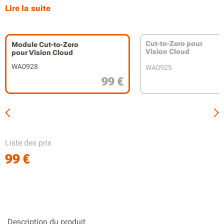
Indice de protection IP66 pour un nettoyage facile au jet
Lire la suite
d’eau
Compatible avec WR340E / WR341E / WR342E / WR344E
Cut-to-Zero pour
Module Cut-to-Zero
Vision Cloud
pour Vision Cloud
4WD
WA0928
WA0925
99 €
Liste des prix
99
€
Description du produit