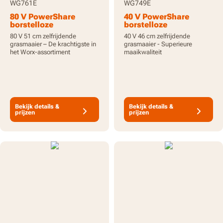
WG761E
WG749E
80 V PowerShare
40 V PowerShare
borstelloze
borstelloze
zelfrijdende
zelfrijdende
80 V 51 cm zelfrijdende
40 V 46 cm zelfrijdende
grasmaaier, tot 1200
grasmaaier, tot 800 m²
grasmaaier – De krachtigste in
grasmaaier - Superieure
m² per lading,
op één lading,
het Worx-assortiment
maaikwaliteit
inclusief batterijen
inclusief batterijen
Bekijk details &
Bekijk details &
prijzen
prijzen