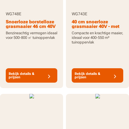
WG748E
WG743E
Snoerloze borstelloze
40 cm snoerloze
grasmaaier 46 cm 40V
grasmaaier 40V - met
- met accu en lader
accu en lader
Benzineachtig vermogen ideaal
Compacte en krachtige maaier,
voor 500-800 ㎡ tuinoppervlak
ideaal voor 400-550 m²
tuinoppervlak
Bekijk details &
Bekijk details &
prijzen
prijzen