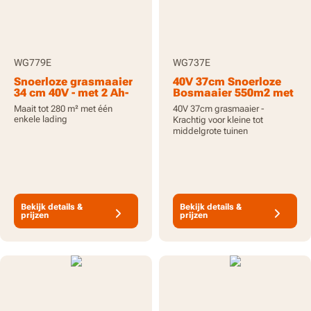
WG779E
WG737E
Snoerloze grasmaaier
40V 37cm Snoerloze
34 cm 40V - met 2 Ah-
Bosmaaier 550m2 met
accu’s en lader
x2 4.0Ah Batterijen en
Maait tot 280 m² met één
40V 37cm grasmaaier -
Lader
enkele lading
Krachtig voor kleine tot
middelgrote tuinen
Bekijk details &
Bekijk details &
prijzen
prijzen