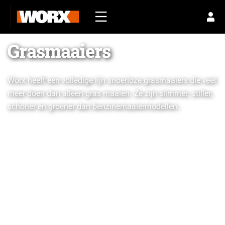
Grasmaaiers
Worx heeft een volledige lijn snoerloze grasmaaiers die veel
meer doen dan alleen gras maaien. Ze zijn slimmer, stiller,
schoner en groener dan benzinemaaiermodellen.