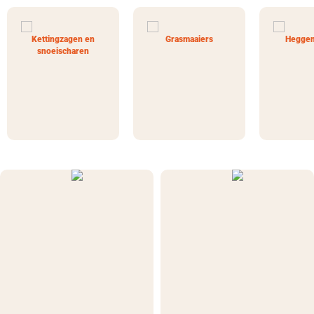
Kettingzagen en
Grasmaaiers
Heggen
snoeischaren