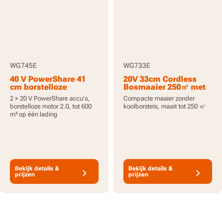
WG745E
WG733E
40 V PowerShare 41
20V 33cm Cordless
cm borstelloze
Bosmaaier 250㎡ met
duwgrasmaaier
een 4.0 Ah Accu en
2 × 20 V PowerShare accu's,
Compacte maaier zonder
Lader
borstelloze motor 2.0, tot 600
koolborstels, maait tot 250 ㎡
m²
op één lading
Bekijk details &
Bekijk details &
prijzen
prijzen