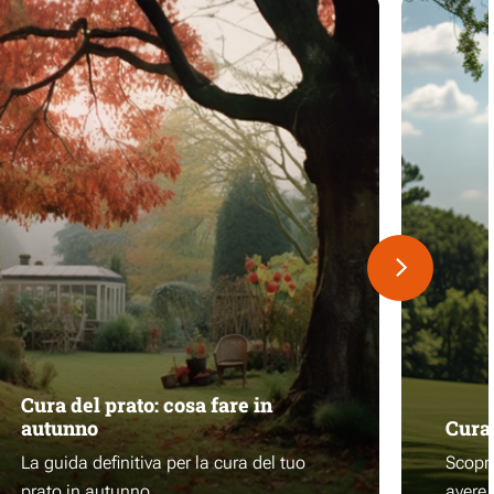
Cura del prato: cosa fare in
autunno
Cura 
La guida definitiva per la cura del tuo
Scopri
prato in autunno
avere 