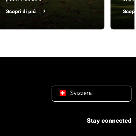
Scopri di più
Scopr
Svizzera
Stay connected