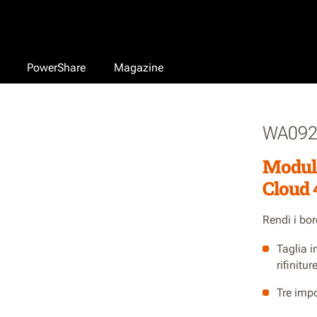
PowerShare
Magazine
WA092
Modulo
Cloud
Rendi i bor
Taglia i
rifinitu
Tre impo