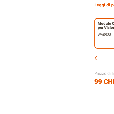
Certific
Leggi di p
dell’ac
Compati
WR344
Modulo C
per Visio
4WD
WA0928
Prezzo di l
99
CH