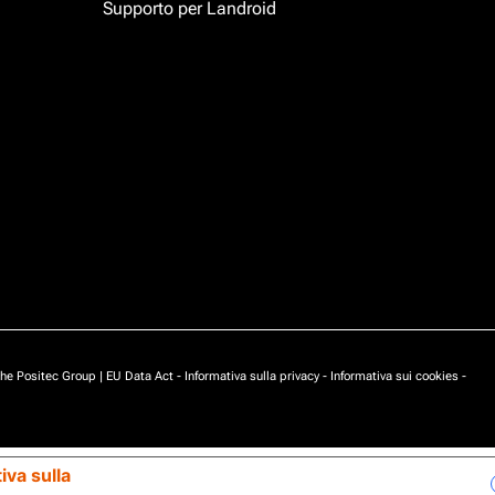
Supporto per Landroid
he Positec Group |
EU Data Act
-
Informativa sulla privacy
-
Informativa sui cookies
-
iva sulla
Le tue preferenze relative alla privacy