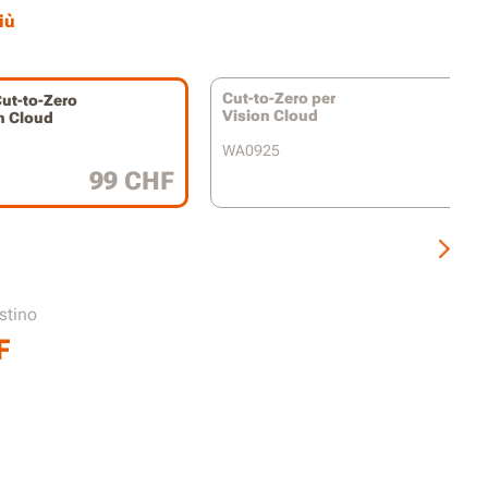
azione IP66 per una facile pulizia con il tubo
iù
qua
bile con WR340E / WR341E / WR342E /
E
Cut-to-Zero per
ut-to-Zero
Vision Cloud
n Cloud
WA0925
99 CHF
istino
F