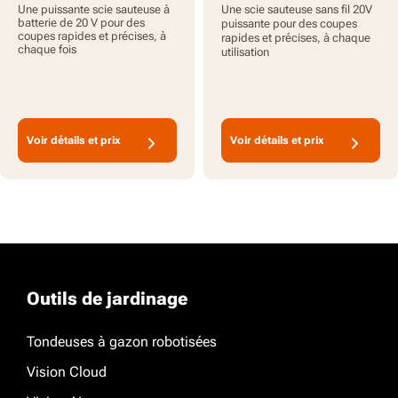
- Outil seul
Brushless, batteries
Une puissante scie sauteuse à
Une scie sauteuse sans fil 20V
incluses
batterie de 20 V pour des
puissante pour des coupes
coupes rapides et précises, à
rapides et précises, à chaque
chaque fois
utilisation
Voir détails et prix
Voir détails et prix
Outils de jardinage
Tondeuses à gazon robotisées
Vision Cloud