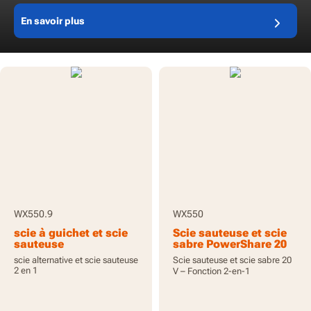
En savoir plus
WX550.9
WX550
scie à guichet et scie
Scie sauteuse et scie
sauteuse
sabre PowerShare 20
sauteuse/sabre à
mm 20 V, avec
scie alternative et scie sauteuse
Scie sauteuse et scie sabre 20
batterie 20V Axis -
batteries, WX550
2 en 1
V – Fonction 2-en-1
Outil seul