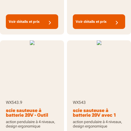
Voir détails et prix
Voir détails et prix
WX543.9
WX543
scie sauteuse à
scie sauteuse à
batterie 20V - Outil
batterie 20V avec 1
seul
batterie 2.0Ah,
action pendulaire à 4 niveaux,
action pendulaire à 4 niveaux,
chargeur et mallette
design ergonomique
design ergonomique
de transport