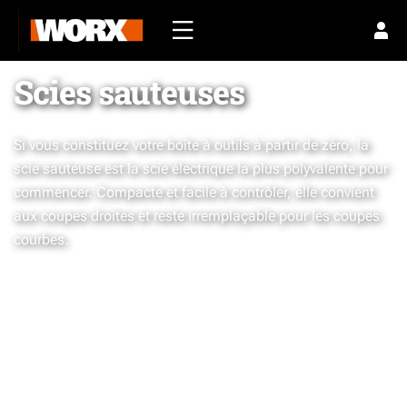
Scies sauteuses
Si vous constituez votre boîte à outils à partir de zéro, la
scie sauteuse est la scie électrique la plus polyvalente pour
commencer. Compacte et facile à contrôler, elle convient
aux coupes droites et reste irremplaçable pour les coupes
courbes.