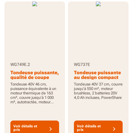
WG749E.2
WG737E
Tondeuse puissante,
Tondeuse puissante
qualité de coupe
au design compact
supérieure et
et léger
Tondeuse 40V 46 cm,
Tondeuse 40V 37 cm, couvre
autonomie
puissance équivalente à un
jusqu’à 550 m², moteur
prolongée
moteur thermique de 163
brushless, 2 batteries 20V
cm³, couvre jusqu’à 1 000
4,0 Ah incluses, PowerShare
m², autotractée, moteur
brushless, 2 batteries 20V
5,0 Ah incluses, PowerShare
Voir détails et
Voir détails et
prix
prix