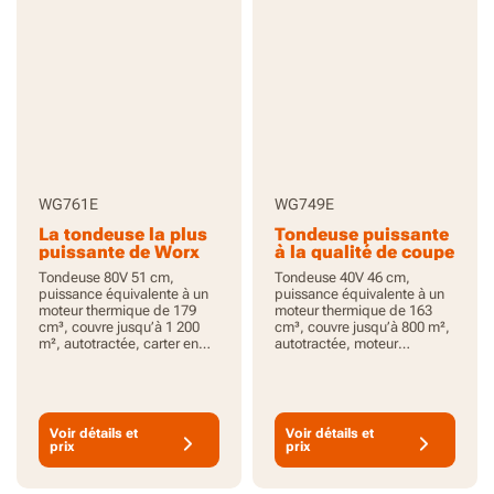
WG761E
WG749E
La tondeuse la plus
Tondeuse puissante
puissante de Worx
à la qualité de coupe
supérieure
Tondeuse 80V 51 cm,
Tondeuse 40V 46 cm,
puissance équivalente à un
puissance équivalente à un
moteur thermique de 179
moteur thermique de 163
cm³, couvre jusqu’à 1 200
cm³, couvre jusqu’à 800 m²,
m², autotractée, carter en
autotractée, moteur
acier, moteur brushless, 4
brushless, 2 batteries 20V
batteries 20V 4,0 Ah
4,0 Ah incluses, PowerShare
incluses, PowerShare
Voir détails et
Voir détails et
prix
prix