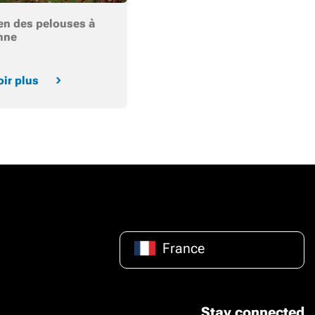
ien des pelouses à
mne
oir plus
France
Stay connected