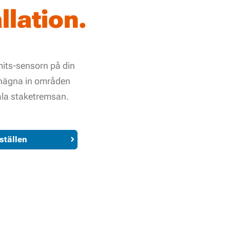
llation.
mits-sensorn på din
 hägna in områden
ala staketremsan.
ställen