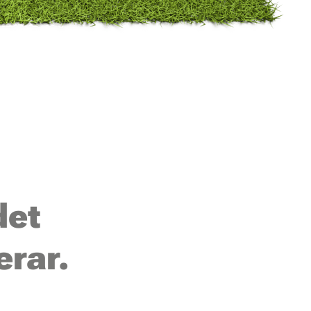
det
erar.