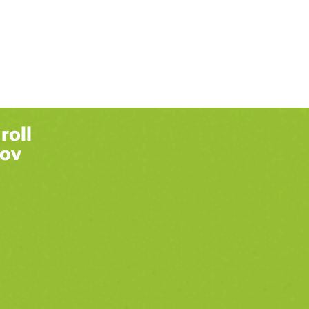
roll
hov