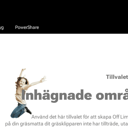
yg
PowerShare
Tillvale
Inhägnade omr
Använd det här tillvalet för att skapa Off L
på din gräsmatta dit gräsklipparen inte har tillträde, ut