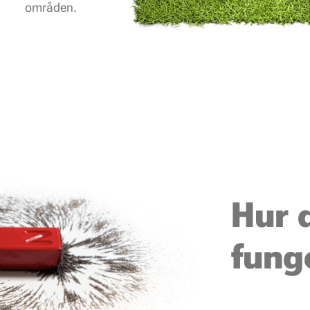
områden.
Hur 
fung