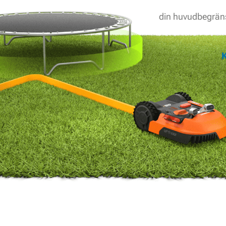
din huvudbegrän