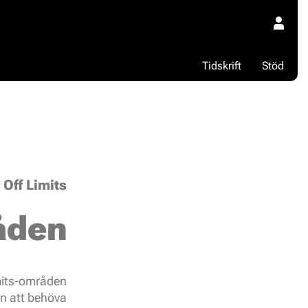
Tidskrift
Stöd
t Off Limits
åden
imits-områden
an att behöva