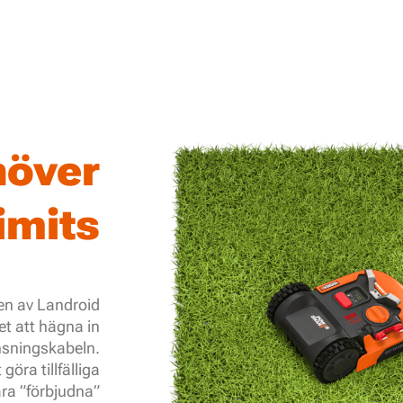
höver
imits
nen av Landroid
et att hägna in
sningskabeln.
göra tillfälliga
bara ”förbjudna”