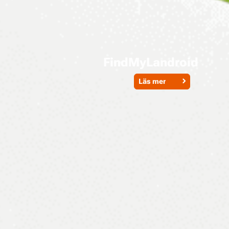
FindMyLandroid
Läs mer