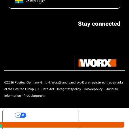
Sverige
Stay connected
©2026 Positec Germany GmbH, Worx® and Landroid® are registered trademarks
of the Positec Group |
EU Data Act
-
Integritetspolicy
-
Cookiepolicy
-
Juridisk
information
-
Produktgaranti
Your Privacy Choices
Notice at collection