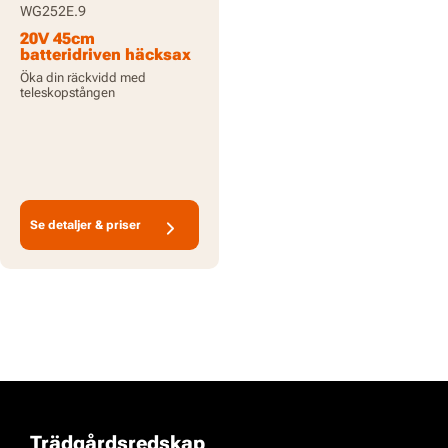
WG252E.9
20V 45cm
batteridriven häcksax
med stav 3,2M
Öka din räckvidd med
räckvidd - endast
teleskopstången
verktyg
Se detaljer & priser
Trädgårdsredskap