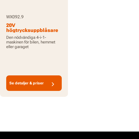
WX092.9
20V
högtrycksuppblåsare
(4-i-1-verktyg) - Endast
Den nödvändiga 4-i-1-
verktyg
maskinen för bilen, hemmet
eller garaget
Se detaljer & priser