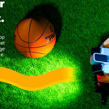
r
.
opp
set
ige
re.