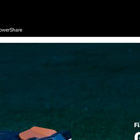
owerShare
F