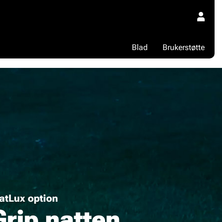
Blad
Brukerstøtte
iatLux option
Grip natten