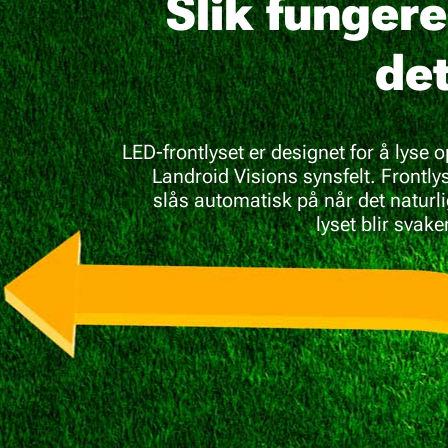
Slik fungere
det
LED-frontlyset er designet for å lyse 
Landroid Visions synsfelt. Frontly
slås automatisk på når det naturl
lyset blir svake