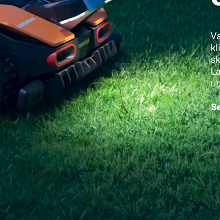
Va
kl
sk
La
un
S