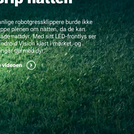
nlige robotgressklippere burde ikke
ippe plenen om natten, da de kan
ade nattdyr. Med sitt LED-frontlys ser
ndroid Vision klart i mørket, og
ngår dermed dyr.
e videoen