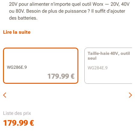
20V pour alimenter n'importe quel outil Worx — 20V, 40V
ou 80V. Besoin de plus de puissance ? Il suffit d’ajouter
des batteries.
Puissance équivalente à 19 cm³
Lire la suite
Moteur Brushless efficace pour une plus grande
autonomie
Taille-haie 40V, outil
seul
3400 coups/min pour tailler facilement les haies épaisses
WG286E.9
WG284E.9
Moteur sans balais efficace pour une autonomie
179.99 €
prolongée
Lames à double action pour une coupe à faible vibration
Poignée en D avec gâchette à deux niveaux pour une
sécurité optimale
Liste des prix
Garde-main transparent pour un résultat précis
179.99
€