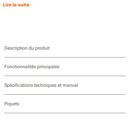
Lire la suite
Jusqu'à 18,5 heures d'autonomie avec 2 batteries de 4
Ah. Fonctionne pendant 18,5 heures à 10℃ et pendant
10,15 heures à 25℃ (température ambiante).
Refroidissement rapide et contrôle intelligent de la
température. Il ne faut que 30 minutes pour refroidir en
dessous de 0℃.
Description du produit
Conception conviviale avec des roues robustes et une tige
de traction pour la maniabilité.
Fonctionnalités principales
Un ouvre-bouteille et des porte-boissons intégrés sont
fournis pour que vous n'ayez pas à vous soucier de les
oublier ou d'emporter des articles superflus.
Spécifications techniques et manuel
Piquets