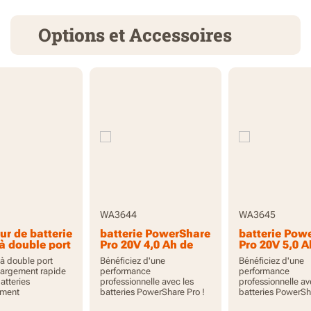
Options et Accessoires
WA3644
WA3645
r de batterie
batterie PowerShare
batterie Pow
à double port
Pro 20V 4,0 Ah de
Pro 20V 5,0 A
grande capacité
haute capaci
à double port
Bénéficiez d'une
Bénéficiez d'une
avec indicateur
indicateur
hargement rapide
performance
performance
atteries
professionnelle avec les
professionnelle av
ément
batteries PowerShare Pro !
batteries PowerSh