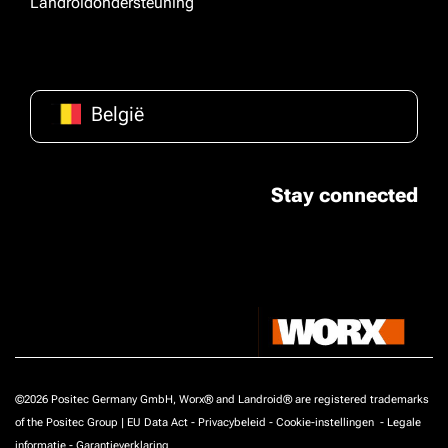
Landroidondersteuning
België
Stay connected
©2026 Positec Germany GmbH, Worx® and Landroid® are registered trademarks
of the Positec Group |
EU Data Act
-
Privacybeleid
-
Cookie-instellingen
-
Legale
informatie
-
Garantieverklaring