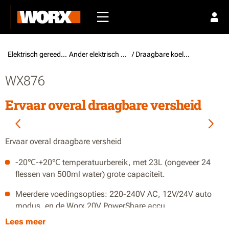
Elektrisch gereedschap /
Ander elektrisch gereedschap
/ Draagbare koelers en vriezers
WX876
Ervaar overal draagbare versheid
Ervaar overal draagbare versheid
-20℃-+20℃ temperatuurbereik, met 23L (ongeveer 24
flessen van 500ml water) grote capaciteit.
Meerdere voedingsopties: 220-240V AC, 12V/24V auto
modus, en de Worx 20V PowerShare accu.
Lees meer
Tot 18,5 uur looptijd met 2*4Ah batterijen. Werkt 18,5 uur