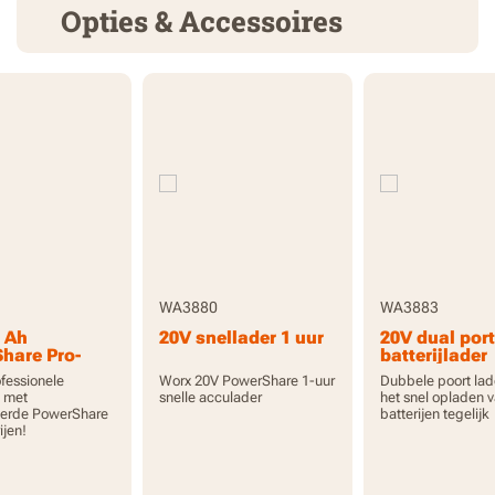
Opties & Accessoires
WA3880
WA3883
0 Ah
20V snellader 1 uur
20V dual port
hare Pro-
batterijlader
et hoge
ofessionele
Worx 20V PowerShare 1-uur
Dubbele poort lad
eit en
s met
snelle acculader
het snel opladen 
or
erde PowerShare
batterijen tegelijk
ijen!