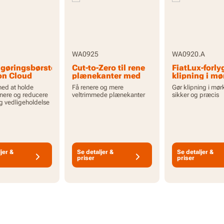
WA0925
WA0920.A
ngøringsbørste
Cut-to-Zero til rene
FiatLux-forlyg
ion Cloud
plænekanter med
klipning i mø
Vision Cloud
med Vision C
ed at holde
Få renere og mere
Gør klipning i mø
enere og reducere
veltrimmede plænekanter
sikker og præcis
og vedligeholdelse
jer &
Se detaljer &
Se detaljer &
priser
priser