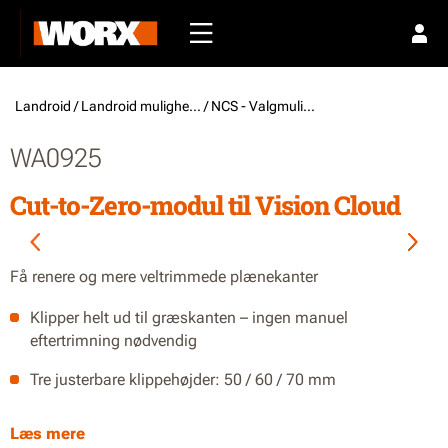
Landroid /
Landroid muligheder
/ NCS - Valgmuligheder
WA0925
Cut-to-Zero-modul til Vision Cloud
Få renere og mere veltrimmede plænekanter
Klipper helt ud til græskanten – ingen manuel
eftertrimning nødvendig
Tre justerbare klippehøjder: 50 / 60 / 70 mm
IP66-klassificeret til nem rengøring med haveslange
Læs mere