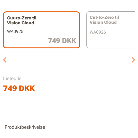
Kompatibel med WR303E / WR304E / WR305E / WR306E /
WR365E / WR365E.1 / WR308E
Cut-to-Zero til
Cut-to-Zero til
Vision Cloud
Vision Cloud
WA0925
WA0926
749 DKK
Listepris
749
DKK
Produktbeskrivelse