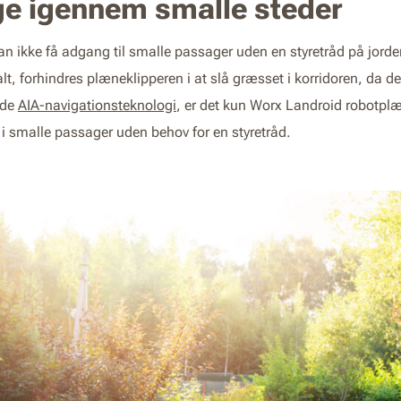
ige igennem smalle steder
n ikke få adgang til smalle passager uden en styretråd på jorden
 alt, forhindres plæneklipperen i at slå græsset i korridoren, da d
ede
AIA-navigationsteknologi
, er det kun Worx Landroid robotpl
i smalle passager uden behov for en styretråd.