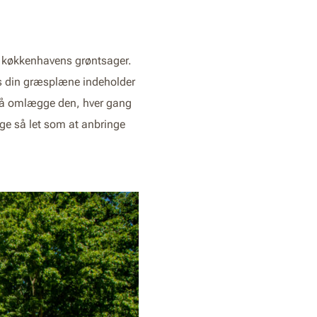
af køkkenhavens grøntsager.
is din græsplæne indeholder
også omlægge den, hver gang
ige så let som at anbringe