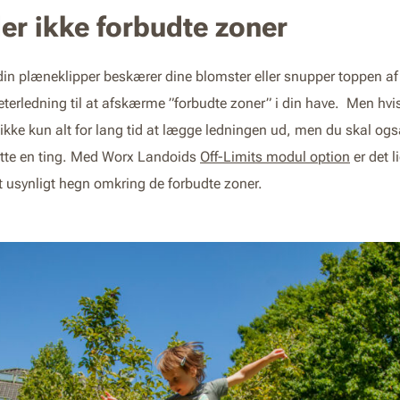
er ikke forbudte zoner
t din plæneklipper beskærer dine blomster eller snupper toppen 
terledning til at afskærme ”forbudte zoner” i din have. Men hv
et ikke kun alt for lang tid at lægge ledningen ud, men du skal 
 flytte en ting. Med Worx Landoids
Off-Limits modul option
er det l
t usynligt hegn omkring de forbudte zoner.