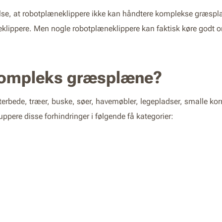
else, at robotplæneklippere ikke kan håndtere komplekse græsplæn
neklippere. Men nogle robotplæneklippere kan faktisk køre godt
kompleks græsplæne?
erbede, træer, buske, søer, havemøbler, legepladser, smalle korri
uppere disse forhindringer i følgende få kategorier: