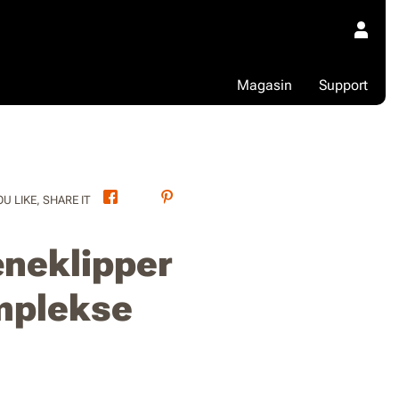
Magasin
Support
Facebook
Twitter
Pinterest
OU LIKE, SHARE IT
æneklipper
omplekse