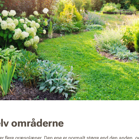
elv områderne
ler flere græsplæner. Den ene er normalt større end den anden, 