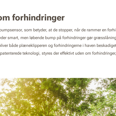
om forhindringer
umpsensor, som betyder, at de stopper, når de rammer en forhi
 lyder smart, men løbende bump på forhindringer gør græsslån
f bliver både plæneklipperen og forhindringerne i haven beskadi
patenterede teknologi, styres der effektivt uden om forhindring