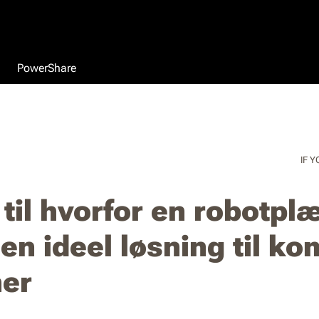
PowerShare
IF Y
 til hvorfor en robotpl
en ideel løsning til k
er