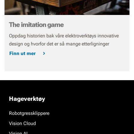
The imitation game
Oppdag historien bak våre elektroverktøys innovative
design og hvorfor det er så mange etterligninger
Finn ut mer
Hageverktøy
Robotgressklippere
Vision Cloud
Vision AI