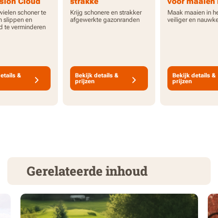
ision Cloud
strakke
voor maaien 
gazonranden met
donker met V
wielen schoner te
Krijg schonere en strakker
Maak maaien in h
Vision Cloud
Cloud
 slippen en
afgewerkte gazonranden
veiliger en nauwk
d te verminderen
etails &
Bekijk details &
Bekijk details &
prijzen
prijzen
Gerelateerde inhoud