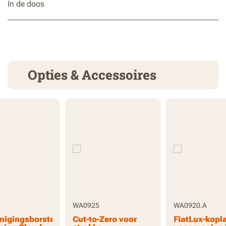
In de doos
Opties & Accessoires
WA0925
WA0920.A
inigingsborstel
Cut-to-Zero voor
FiatLux-kop