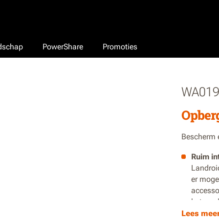
edschap
PowerShare
Promoties
WA019
Opberg
Bescherm e
Ruim in
Landroi
er mogel
accessoi
het mod
Lees mee