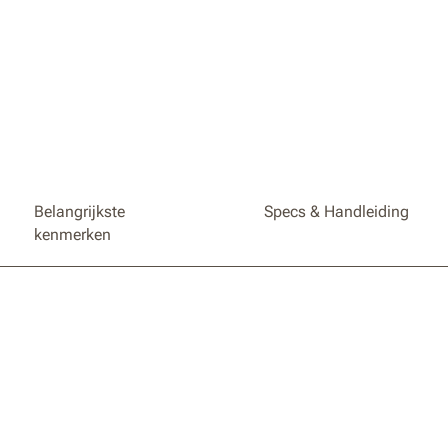
Meerde
voor he
schoonm
voor La
en gemak
Gemakke
handgre
of je he
opslagl
Belangrijkste
Specs & Handleiding
kenmerken
Houdt 
helpt s
zodat u
maaisei
Verleng
Landroi
mogelij
langere