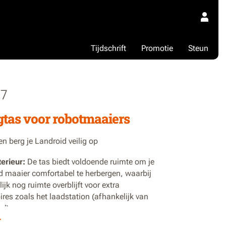
Tijdschrift
Promotie
Steun
7
tas voor robotmaaiers
n berg je Landroid veilig op
terieur:
De tas biedt voldoende ruimte om je
d maaier comfortabel te herbergen, waarbij
ijk nog ruimte overblijft voor extra
res zoals het laadstation (afhankelijk van
el).
r