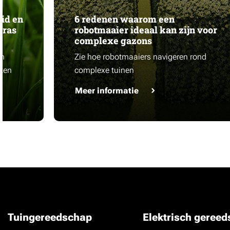
id en
6 redenen waarom een
gras
robotmaaier ideaal kan zijn voor
complexe gazons
en
Zie hoe robotmaaiers navigeren rond
iken
complexe tuinen
Meer informatie
Tuingereedschap
Elektrisch geree