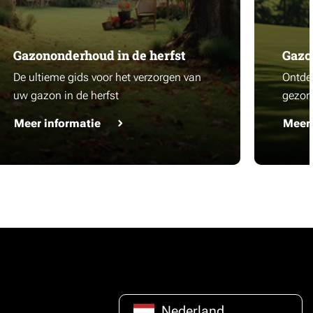
Gazononderhoud in de herfst
Gazo
De ultieme gids voor het verzorgen van
Ontdek
uw gazon in de herfst
gezon
Meer informatie
Meer 
Nederland