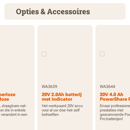
Opties & Accessoires
WA3639
WA3644
oerloze
20V 2.0Ah batterij
20V 4.0 Ah
loze
met indicator
PowerShare P
te nat- en
accu met ho
, draagbare nat-
Het werkpaard 20V accu
Ervaar professione
iger - alleen
capaciteit en
er die in enkele
voor al uw doe-het-zelf
prestaties met
schap
indicator
verandert in een
behoeften
geavanceerde Po
Pro batterijen!