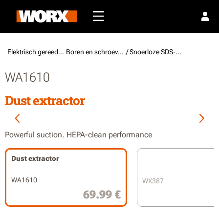
Elektrisch gereedschap /
Boren en schroevendraaiers
/ Snoerloze SDS-boorhamers
WA1610
Dust extractor
Powerful suction. HEPA-clean performance
Dust extractor
WA1610
WX387
69.99 €