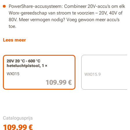
PowerShare-accusysteem: Combineer 20V-accu’s om elk
Worx-gereedschap van stroom te voorzien – 20V, 40V of
80V. Meer vermogen nodig? Voeg gewoon meer accu’s
toe.
Instelbare temperatuur in stappen van 10°C
Lees meer
Max. temperatuur van 600°C voor uiteenlopende
toepassingen
20V 20 °C - 600 °C
heteluchtpistool, 1 ×
Warmt op in seconden
2,0 Ah accu
WX015
WX015.9
Tot 32 minuten bij 200°C en tot 14 minuten bij 600°C
109.99 €
Nauwkeurige, consistente warmte met minimale
afwijking totdat de accu leeg is
Geheugenfunctie hervat je laatste instellingen
Catalogusprijs
LCD-display voor het bekijken en aanpassen van de
realtime temperatuur
109.99
€