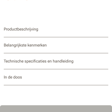
Vergrendelknop om het gereedschap te laten werken
zonder de trekker vast te houden
Soft-grip handgreep voor een comfortabelere grip
Productbeschrijving
Voorkomt onbedoelde activering en beschikt over
automatische uitschakeling bij oververhitting
Belangrijkste kenmerken
Technische specificaties en handleiding
In de doos