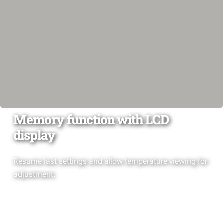
Memory function with LCD
display
Resume last settings and allow temperature viewing for
adjustment.