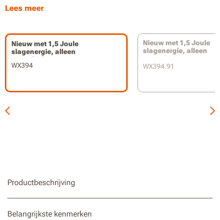
Lees meer
Compatibel met SDS Plus bits voor maximale
compatibiliteit
Onderdeel van het Worx PowerShare accu-platform
Nieuw met 1,5 Joule
Nieuw met 1,5 Joule
slagenergie, alleen
slagenergie, alleen
gereedschap
gereedschap
WX394
WX394.91
Productbeschrijving
Belangrijkste kenmerken