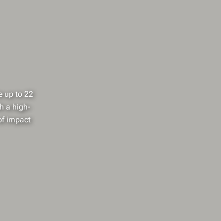
e up to 22
h a high-
 of impact