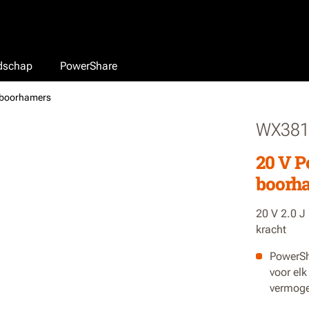
edschap
PowerShare
-boorhamers
WX38
20 V P
boorha
20 V 2.0 J
kracht
PowerSh
voor elk
vermoge