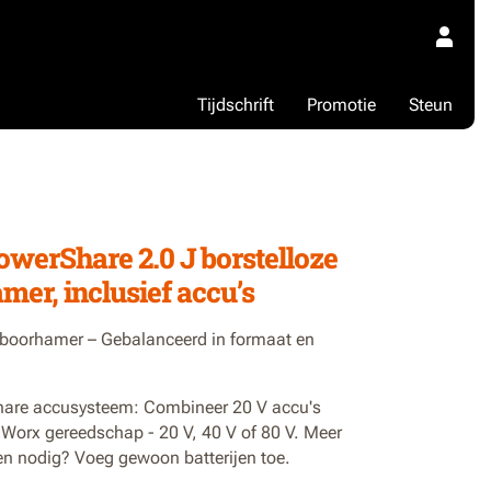
Tijdschrift
Promotie
Steun
1
owerShare 2.0 J borstelloze
mer, inclusief accu’s
 boorhamer – Gebalanceerd in formaat en
are accusysteem: Combineer 20 V accu's
 Worx gereedschap - 20 V, 40 V of 80 V. Meer
n nodig? Voeg gewoon batterijen toe.