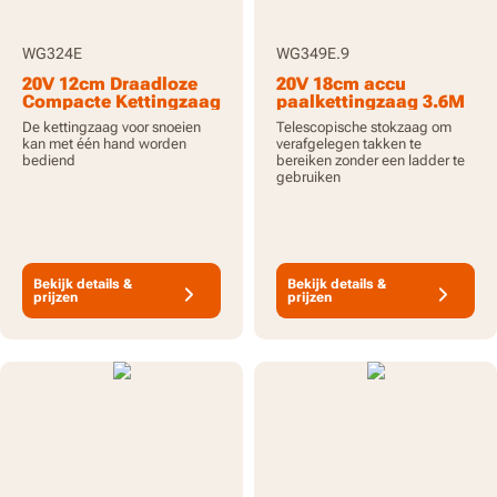
WG324E
WG349E.9
20V 12cm Draadloze
20V 18cm accu
Compacte Kettingzaag
paalkettingzaag 3.6M
met x1 2.0Ah Batterij
reikwijdte - alleen
De kettingzaag voor snoeien
Telescopische stokzaag om
en Lader
gereedschap
kan met één hand worden
verafgelegen takken te
bediend
bereiken zonder een ladder te
gebruiken
Bekijk details &
Bekijk details &
prijzen
prijzen