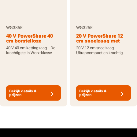
WG385E
WG325E
40 V PowerShare 40
20 V PowerShare 12
cm borstelloze
cm snoeizaag met
kettingzaag, 45 cc
borstelloze motor, 10
40 V 40 cm kettingzaag - De
20 V 12 cm snoeizaag –
equivalent vermogen,
m/s kettingsnelheid,
krachtigste in Worx-klasse
Ultrapcompact en krachtig
batterijen inbegrepen
batterij inbegrepen
Bekijk details &
Bekijk details &
prijzen
prijzen