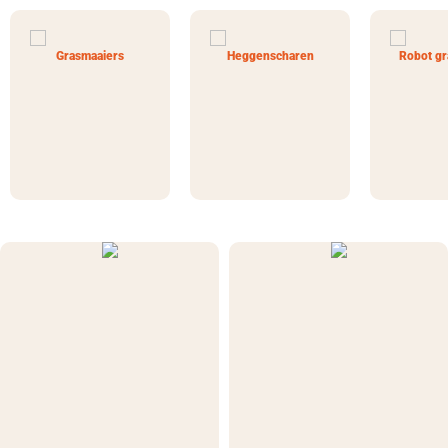
Grasmaaiers
Heggenscharen
Robot gr