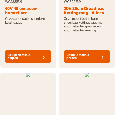
WG385E.9
WG322E.9
40V 40 cm accu-
20V 25cm Draadloze
borstelloze
Kettingzaag - Alleen
kettingzaag - alleen
gereedschap
Onze succesvolle snoerloze
Onze meest betaalbare
gereedschap
kettingzaag
snoerloze kettingzaag, met
automatische spanner en
automatische smering
Bekijk details &
Bekijk details &
prijzen
prijzen