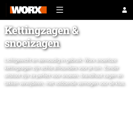
Kettingzagen &
snoeizagen
Lichtgewicht en eenvoudig in gebruik: Worx snoerloze
kettingzagen zijn echte allrounders voor je tuin. Zonder
uitstoot zijn ze perfect voor snoeien, brandhout zagen en
takken verwijderen, met voldoende vermogen voor de klus.