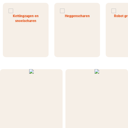
Kettingzagen en
Heggenscharen
Robot gr
snoeischaren