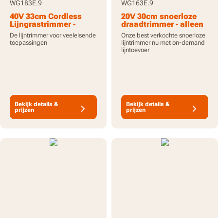
WG183E.9
WG163E.9
40V 33cm Cordless
20V 30cm snoerloze
Lijngrastrimmer -
draadtrimmer - alleen
Alleen gereedschap
gereedschap
De lijntrimmer voor veeleisende
Onze best verkochte snoerloze
toepassingen
lijntrimmer nu met on-demand
lijntoevoer
Bekijk details &
Bekijk details &
prijzen
prijzen