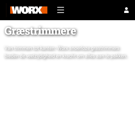
Græstrimmere
Van trimmen tot kanten: Worx snoerloze grastrimmers
bieden de veelzijdigheid en kracht om alles aan te pakken.