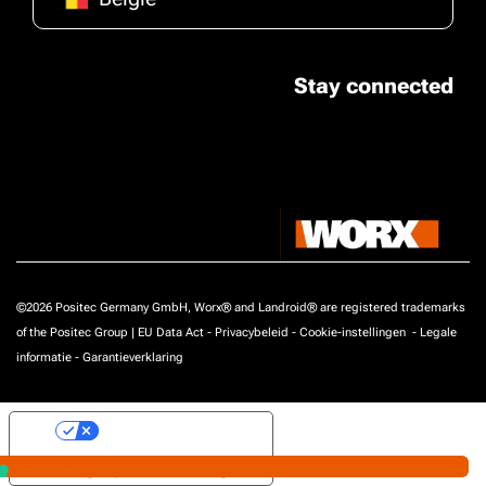
Stay connected
©2026 Positec Germany GmbH, Worx® and Landroid® are registered trademarks
of the Positec Group |
EU Data Act
-
Privacybeleid
-
Cookie-instellingen
-
Legale
informatie
-
Garantieverklaring
Uw privacy-opties
Melding bij verzameling