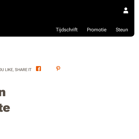
Tijdschrift
Promotie
Steun
Facebook
Twitter
Pinterest
OU LIKE, SHARE IT
n
te