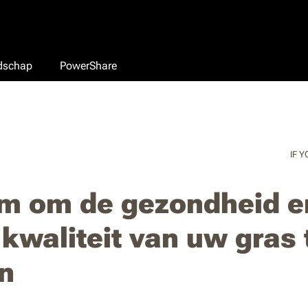
edschap
PowerShare
IF Y
im om de gezondheid e
 kwaliteit van uw gras 
n