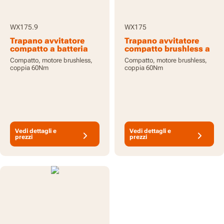
WX175.9
WX175
Trapano avvitatore
Trapano avvitatore
compatto a batteria
compatto brushless a
20V - senza batterie e
batteria 20V - con
Compatto, motore brushless,
Compatto, motore brushless,
caricabatteria
batteria e
coppia 60Nm
coppia 60Nm
caricabatteria
Vedi dettagli e
Vedi dettagli e
prezzi
prezzi