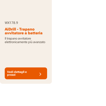
WX178.9
AiDrill - Trapano
avvitatore a batteria
20V - senza batterie e
Il trapano avvitatore
caricabatteria
elettronicamente più avanzato
Vedi dettagli e
prezzi