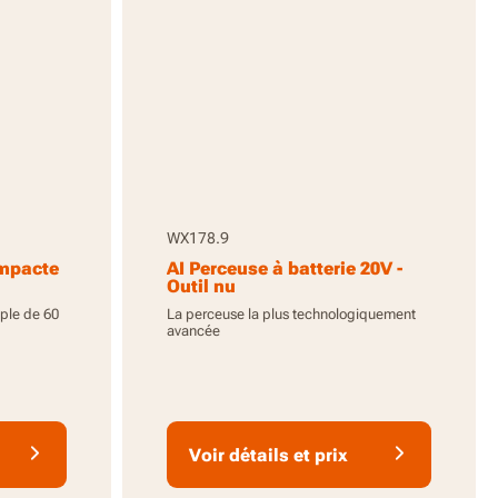
WX178.9
ompacte
AI Perceuse à batterie 20V -
Outil nu
ple de 60
La perceuse la plus technologiquement
avancée
Voir détails et prix