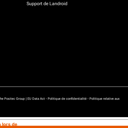
Support de Landroid
he Positec Group |
EU Data Act
-
Politique de confidentialité
-
Politique relative aux
n lors de
Vos choix en matière de confidentialité