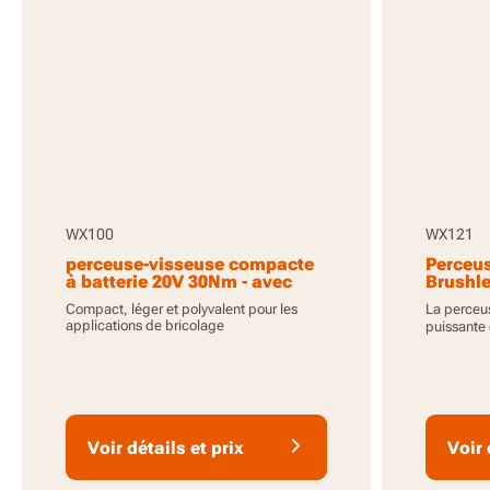
WX100
WX121
perceuse-visseuse compacte
Perceus
à batterie 20V 30Nm - avec
Brushle
batterie et chargeur
batteri
Compact, léger et polyvalent pour les
La perceus
applications de bricolage
puissante
Voir détails et prix
Voir 