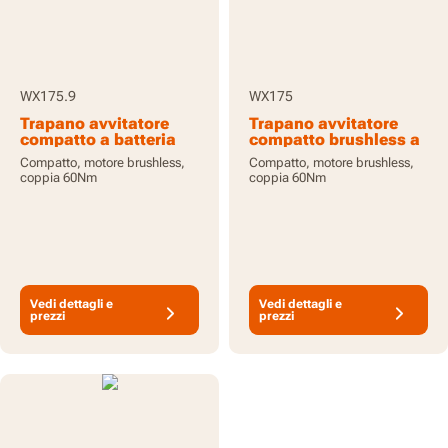
WX175.9
WX175
Trapano avvitatore
Trapano avvitatore
compatto a batteria
compatto brushless a
20V - senza batterie e
batteria 20V - con
Compatto, motore brushless,
Compatto, motore brushless,
caricabatteria
batteria e
coppia 60Nm
coppia 60Nm
caricabatteria
Vedi dettagli e
Vedi dettagli e
prezzi
prezzi