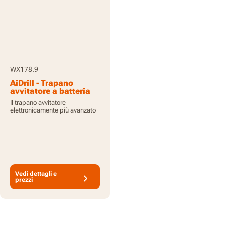
WX178.9
AiDrill - Trapano
avvitatore a batteria
20V - senza batterie e
Il trapano avvitatore
caricabatteria
elettronicamente più avanzato
Vedi dettagli e
prezzi