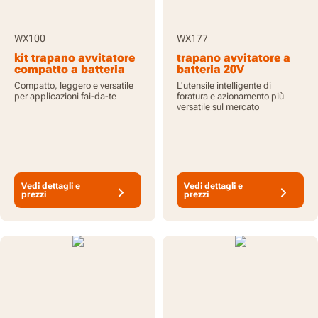
WX100
WX177
kit trapano avvitatore
trapano avvitatore a
compatto a batteria
batteria 20V
da 20V 30Nm - con
Switchdriver 2 in 1 con
Compatto, leggero e versatile
L'utensile intelligente di
batteria e
motore brushless - con
per applicazioni fai-da-te
foratura e azionamento più
caricabatterie
batteria e
versatile sul mercato
caricabatterie
Vedi dettagli e
Vedi dettagli e
prezzi
prezzi