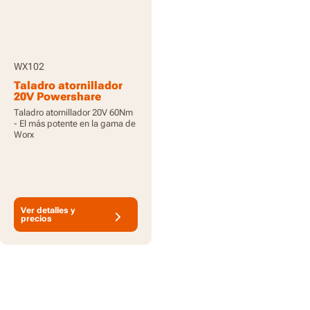
WX102
Taladro atornillador
20V Powershare
60Nm, baterías
Taladro atornillador 20V 60Nm
incluidas
- El más potente en la gama de
Worx
Ver detalles y
precios