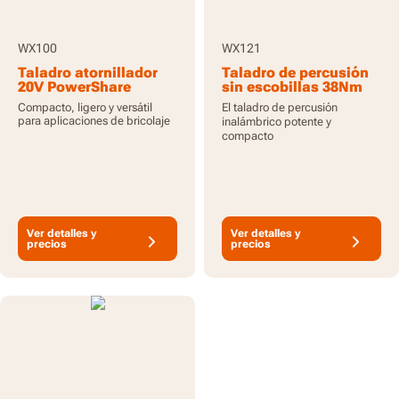
WX100
WX121
Taladro atornillador
Taladro de percusión
20V PowerShare
sin escobillas 38Nm
30Nm, baterías
12V - con batería y
Compacto, ligero y versátil
El taladro de percusión
incluidas
cargador
para aplicaciones de bricolaje
inalámbrico potente y
compacto
Ver detalles y
Ver detalles y
precios
precios