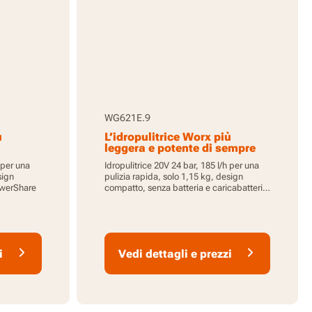
WG621E.9
ù
L’idropulitrice Worx più
leggera e potente di sempre
potenti
 per una
Idropulitrice 20V 24 bar, 185 l/h per una
sign
pulizia rapida, solo 1,15 kg, design
owerShare
compatto, senza batteria e caricabatterie,
PowerShare
i
Vedi dettagli e prezzi