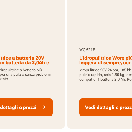
WG621E
itrice a batteria 20V
L’idropulitrice Worx pi
n batteria da 2,0Ah e
leggera di sempre, con
ore
prestazioni di pulizia 
dropulitrice a batteria più
Idropulitrice 20V 24 bar, 185 l/h
er una pulizia senza problemi
pulizia rapida, solo 1,55 kg, de
mento
compatto, 1 batteria 2,0 Ah, P
dettagli e prezzi
Vedi dettagli e prezz