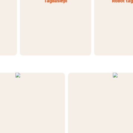
Tagliasiepi
Robot tag