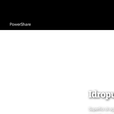
PowerShare
Idropu
Superfici di 