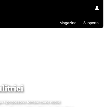
Magazine
Supporto
litrici
ogni tipo possono tornare come nuove