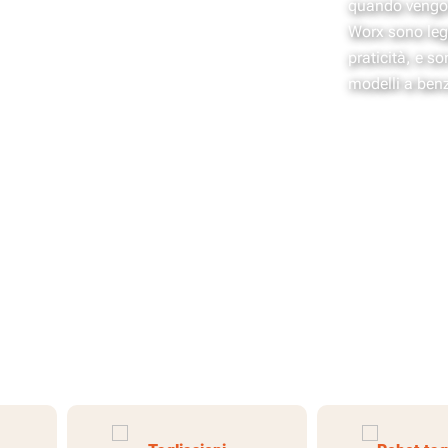
quando vengono
Worx sono legg
praticità, e so
modelli a ben