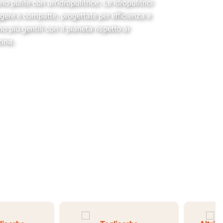
 pulite con un’idropulitrice. Le idropulitrici
ere e compatte, progettate per efficienza e
no più gentili con il pianeta rispetto ai
zina.