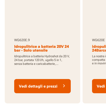
WG620E.9
WG620E
Idropulitrice a batteria 20V 24
idropul
bar - Solo utensile
24Barco
caricat
Idropulitrice a batteria Hydroshot da 20 V,
La nostra i
compatta p
24 bar, portata 120 l/h, ugello 5 in 1,
e in movi
senza batteria e caricabatterie,
compatibile con PowerShare.
Vedi dettagli e prezzi
Vedi 