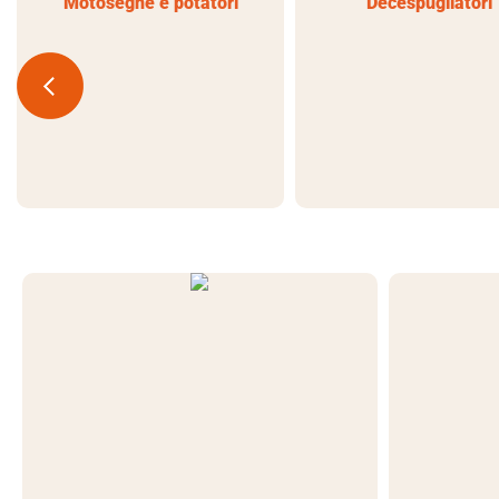
Motoseghe e potatori
Decespugliatori